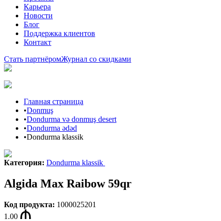
Карьера
Новости
Блог
Поддержка клиентов
Контакт
Стать партнёром
Журнал со скидками
Главная страница
•
Donmuş
•
Dondurma və donmuş desert
•
Dondurma ədəd
•
Dondurma klassik
Категория
:
Dondurma klassik
Algida Max Raibow 59qr
Код продукта
:
1000025201
1.00