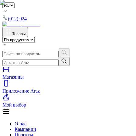
(012) 924
Товары
Магазины
Приложение Araz
Мой выбор
О нас
Кампании
Проекты