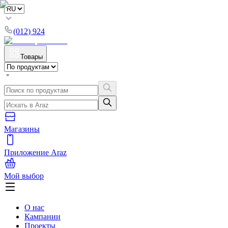
(012) 924
Товары
Магазины
Приложение Araz
Мой выбор
О нас
Кампании
Проекты