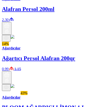
Alafran Persol 200ml
2.30
14%
Ağardıcılar
Ağartıcı Persol Alafran 200qr
0.99
1.15
Бренд Араз
43%
Ağardıcılar