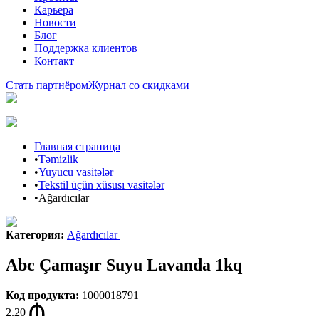
Карьера
Новости
Блог
Поддержка клиентов
Контакт
Стать партнёром
Журнал со скидками
Главная страница
•
Təmizlik
•
Yuyucu vasitələr
•
Tekstil üçün xüsusı vasitələr
•
Ağardıcılar
Категория
:
Ağardıcılar
Abc Çamaşır Suyu Lavanda 1kq
Код продукта
:
1000018791
2.20