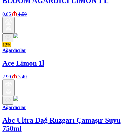
BLOOM AĞARDICI LİMON 1 L
0.85
1.50
12%
Ağardıcılar
Ace Limon 1l
2.99
3.40
Ağardıcılar
Abc Ultra Dağ Ruzgarı Çamaşır Suyu
750ml