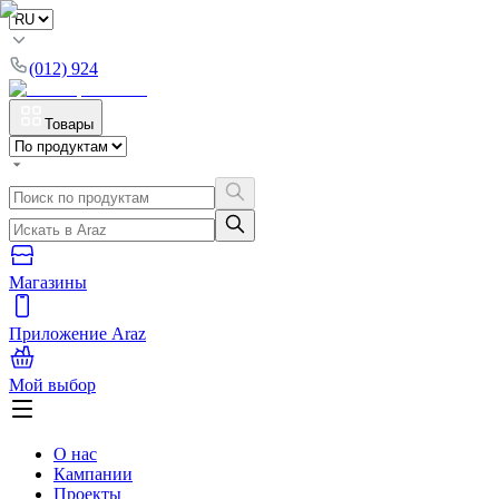
(012) 924
Товары
Магазины
Приложение Araz
Мой выбор
О нас
Кампании
Проекты