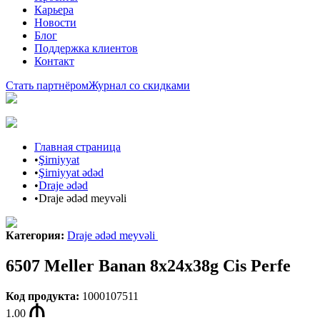
Карьера
Новости
Блог
Поддержка клиентов
Контакт
Стать партнёром
Журнал со скидками
Главная страница
•
Şirniyyat
•
Şirniyyat ədəd
•
Draje ədəd
•
Draje ədəd meyvəli
Категория
:
Draje ədəd meyvəli
6507 Meller Banan 8x24x38g Cis Perfe
Код продукта
:
1000107511
1.00