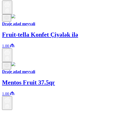
Draje ədəd meyvəli
Fruit-tella Konfet Çiyələk ilə
1.00
Draje ədəd meyvəli
Mentos Fruit 37.5qr
1.00