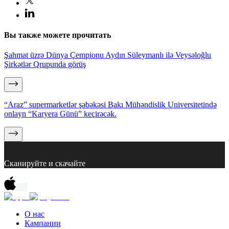
Вы также можете прочитать
Şahmat üzrə Dünya Çempionu Aydın Süleymanlı ilə Veysəloğlu
Şirkətlər Qrupunda görüş
“Araz” supermarketlər şəbəkəsi Bakı Mühəndislik Universitetində
onlayn “Karyera Günü” keçirəcək.
Сканируйте и скачайте
О нас
Кампании