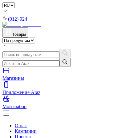
(012) 924
Товары
Магазины
Приложение Araz
Мой выбор
О нас
Кампании
Проекты