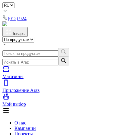
(012) 924
Товары
Магазины
Приложение Araz
Мой выбор
О нас
Кампании
Проекты