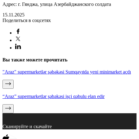
Адрес: г. Гянджа, улица Азербайджанского солдата
15.11.2025
Поделиться в соцсетях
Вы также можете прочитать
"Araz" supermarketlər şəbəkəsi Sumqayıtda yeni minimarket açdı
“Araz” supermarketlər şəbəkəsi işçi qəbulu elan edir
Сканируйте и скачайте