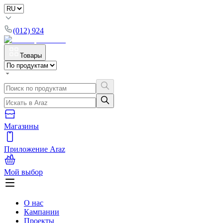
(012) 924
Товары
Магазины
Приложение Araz
Мой выбор
О нас
Кампании
Проекты