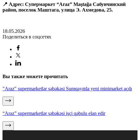
📍
Адрес: Супермаркет “
Araz
”
Ma
ş
ta
ğ
a
Сабунчинский
район, поселок Маштага, улица Э. Ахмедова, 25.
18.05.2026
Поделиться в соцсетях
Вы также можете прочитать
"Araz" supermarketlər şəbəkəsi Sumqayıtda yeni minimarket açdı
“Araz” supermarketlər şəbəkəsi işçi qəbulu elan edir