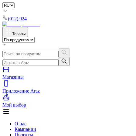
(012) 924
Товары
Магазины
Приложение Araz
Мой выбор
О нас
Кампании
Проекты