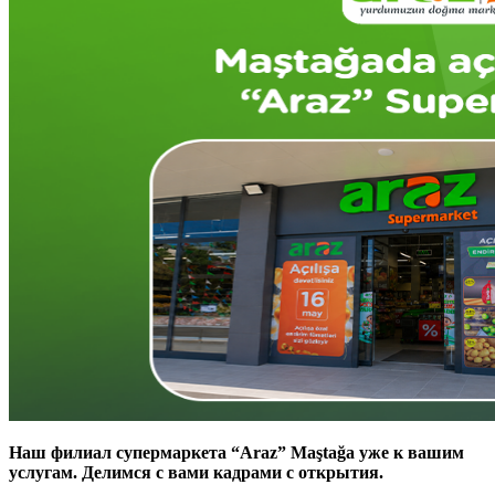
Наш филиал супермаркета “
Araz
”
Ma
ş
ta
ğ
a
уже к вашим
услугам. Делимся с вами кадрами с открытия.