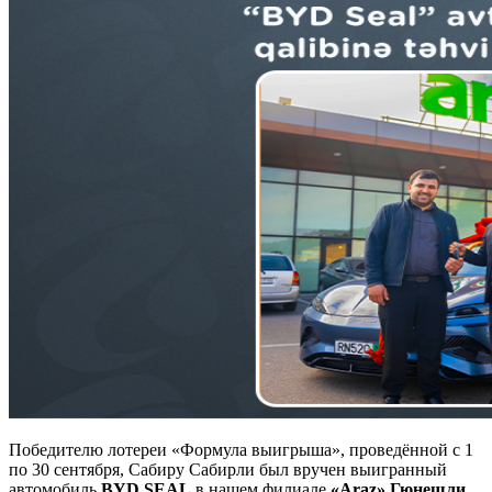
Победителю лотереи «Формула выигрыша», проведённой с 1
по 30 сентября, Сабиру Сабирли был вручен выигранный
автомобиль
BYD SEAL
в нашем филиале
«
Araz
» Гюнешли