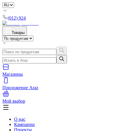
(012) 924
Товары
Магазины
Приложение Araz
Мой выбор
О нас
Кампании
Проекты