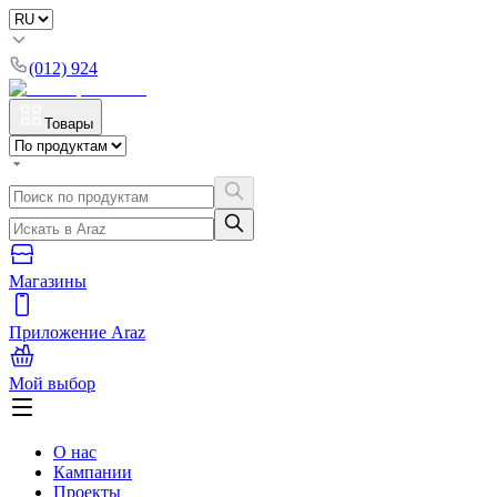
(012) 924
Товары
Магазины
Приложение Araz
Мой выбор
О нас
Кампании
Проекты