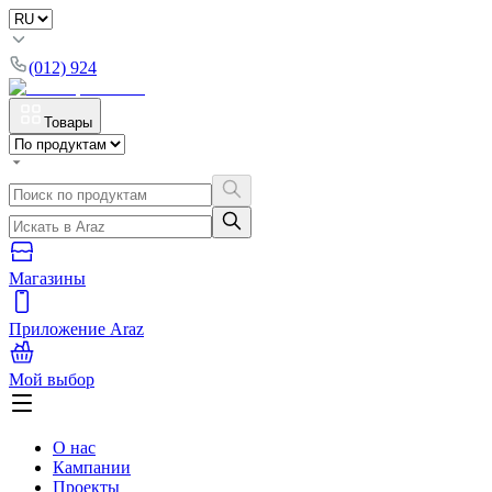
(012) 924
Товары
Магазины
Приложение Araz
Мой выбор
О нас
Кампании
Проекты