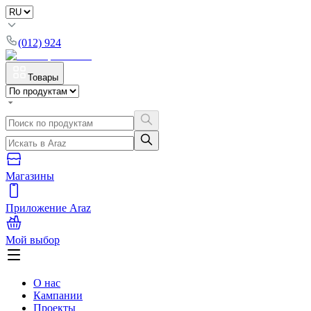
(012) 924
Товары
Магазины
Приложение Araz
Мой выбор
О нас
Кампании
Проекты