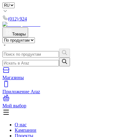
(012) 924
Товары
Магазины
Приложение Araz
Мой выбор
О нас
Кампании
Проекты