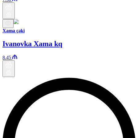
Xama çəki
Ivanovka Xama kq
8.45