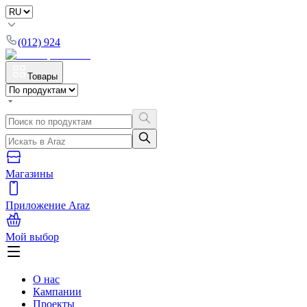
(012) 924
Товары
Магазины
Приложение Araz
Мой выбор
О нас
Кампании
Проекты