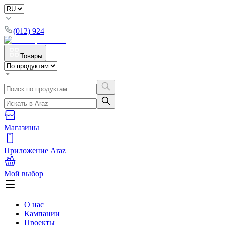
(012) 924
Товары
Магазины
Приложение Araz
Мой выбор
О нас
Кампании
Проекты