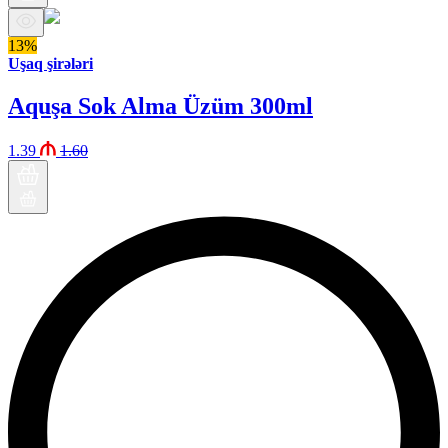
13%
Uşaq şirələri
Aquşa Sok Alma Üzüm 300ml
1.39
1.60