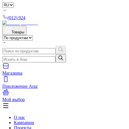
(012) 924
Товары
Магазины
Приложение Araz
Мой выбор
О нас
Кампании
Проекты