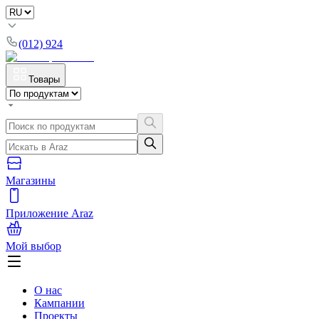
(012) 924
Товары
Магазины
Приложение Araz
Мой выбор
О нас
Кампании
Проекты