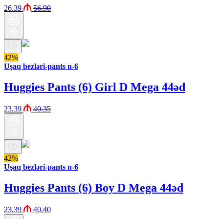
26.39
56.90
42%
Uşaq bezləri-pants n-6
Huggies Pants (6) Girl D Mega 44əd
23.39
40.35
42%
Uşaq bezləri-pants n-6
Huggies Pants (6) Boy D Mega 44əd
23.39
40.40