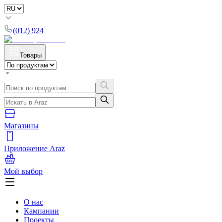
(012) 924
Товары
Магазины
Приложение Araz
Мой выбор
О нас
Кампании
Проекты