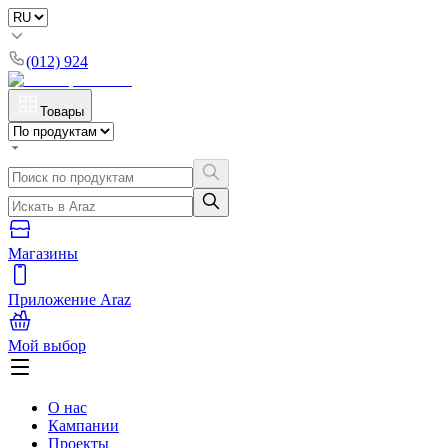
(012) 924
Товары
Магазины
Приложение Araz
Мой выбор
О нас
Кампании
Проекты