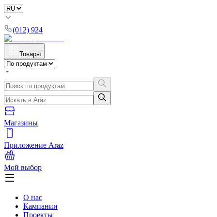
(012) 924
Товары
Магазины
Приложение Araz
Мой выбор
О нас
Кампании
Проекты