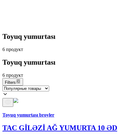
Toyuq yumurtası
6
продукт
Toyuq yumurtası
6
продукт
Filters
Бренд Араз
Toyuq yumurtası broyler
TAC GİLƏZİ AĞ YUMURTA 10 ƏD