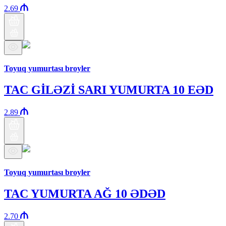
2.69
Бренд Араз
Toyuq yumurtası broyler
TAC GİLƏZİ SARI YUMURTA 10 EƏD
2.89
Бренд Араз
Toyuq yumurtası broyler
TAC YUMURTA AĞ 10 ƏDƏD
2.70