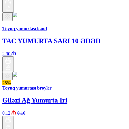
Бренд Араз
Toyuq yumurtası kənd
TAC YUMURTA SARI 10 ƏDƏD
2.90
25%
Toyuq yumurtası broyler
Giləzi Ağ Yumurta Iri
0.12
0.16