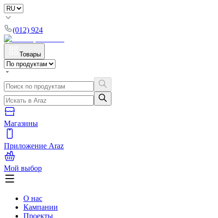
(012) 924
Товары
Магазины
Приложение Araz
Мой выбор
О нас
Кампании
Проекты