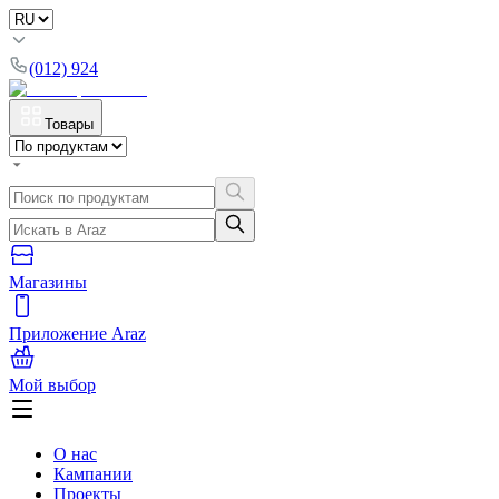
(012) 924
Товары
Магазины
Приложение Araz
Мой выбор
О нас
Кампании
Проекты