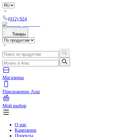
(012) 924
Товары
Магазины
Приложение Araz
Мой выбор
О нас
Кампании
Проекты