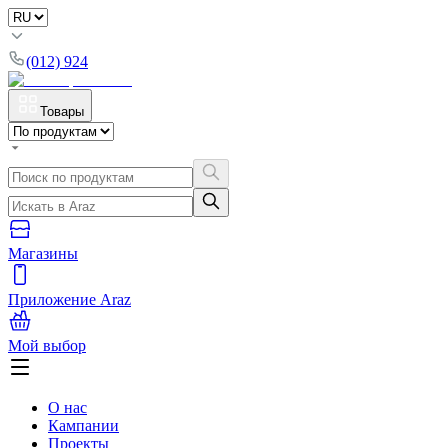
(012) 924
Товары
Магазины
Приложение Araz
Мой выбор
О нас
Кампании
Проекты