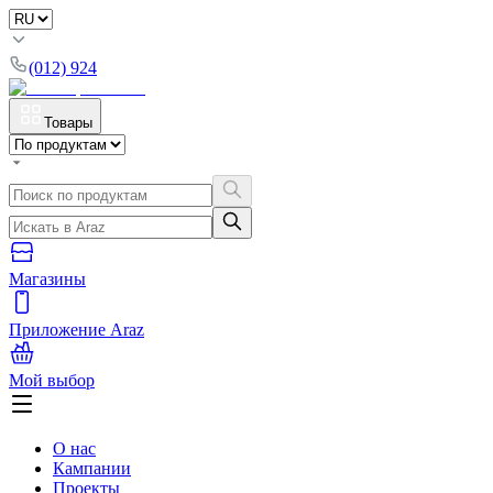
(012) 924
Товары
Магазины
Приложение Araz
Мой выбор
О нас
Кампании
Проекты