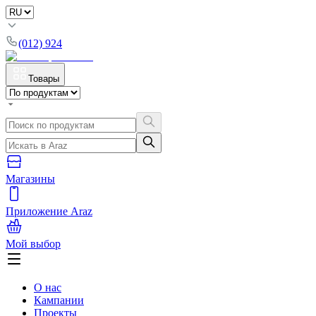
(012) 924
Товары
Магазины
Приложение Araz
Мой выбор
О нас
Кампании
Проекты