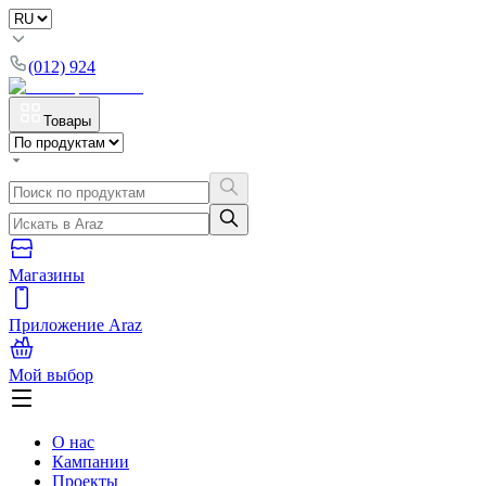
(012) 924
Товары
Магазины
Приложение Araz
Мой выбор
О нас
Кампании
Проекты