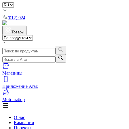
(012) 924
Товары
Магазины
Приложение Araz
Мой выбор
О нас
Кампании
Проекты