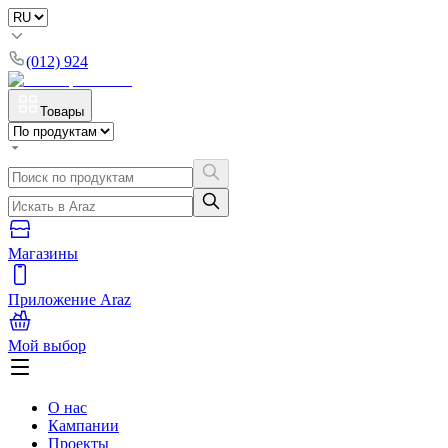
(012) 924
Товары
Магазины
Приложение Araz
Мой выбор
О нас
Кампании
Проекты