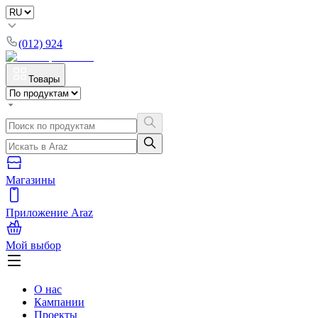
(012) 924
Товары
Магазины
Приложение Araz
Мой выбор
О нас
Кампании
Проекты