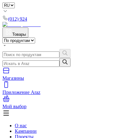
(012) 924
Товары
Магазины
Приложение Araz
Мой выбор
О нас
Кампании
Проекты