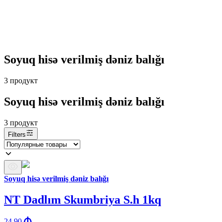
Soyuq hisə verilmiş dəniz balığı
3
продукт
Soyuq hisə verilmiş dəniz balığı
3
продукт
Filters
Soyuq hisə verilmiş dəniz balığı
NT Dadlım Skumbriya S.h 1kq
24.90