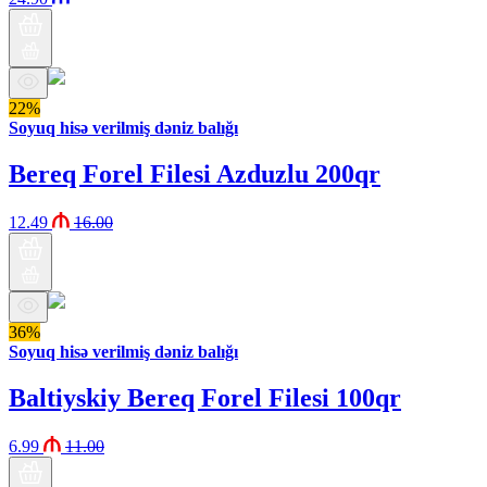
22%
Soyuq hisə verilmiş dəniz balığı
Bereq Forel Filesi Azduzlu 200qr
12.49
16.00
36%
Soyuq hisə verilmiş dəniz balığı
Baltiyskiy Bereq Forel Filesi 100qr
6.99
11.00