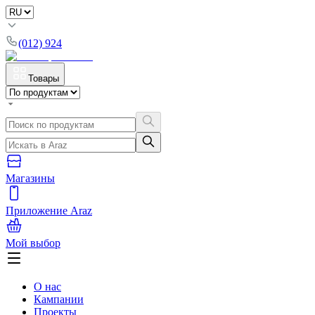
(012) 924
Товары
Магазины
Приложение Araz
Мой выбор
О нас
Кампании
Проекты