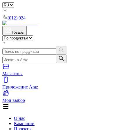
(012) 924
Товары
Магазины
Приложение Araz
Мой выбор
О нас
Кампании
Проекты