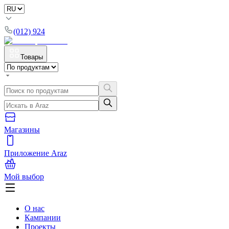
(012) 924
Товары
Магазины
Приложение Araz
Мой выбор
О нас
Кампании
Проекты