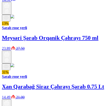
13%
Şərab rose yerli
Meysəri Şərab Orqanik Çəhrayı 750 ml
23.89
27.50
31%
Şərab rose yerli
Xan Qarabağ Siraz Çəhrayı Şərab 0.75 Lt
14.49
21.00