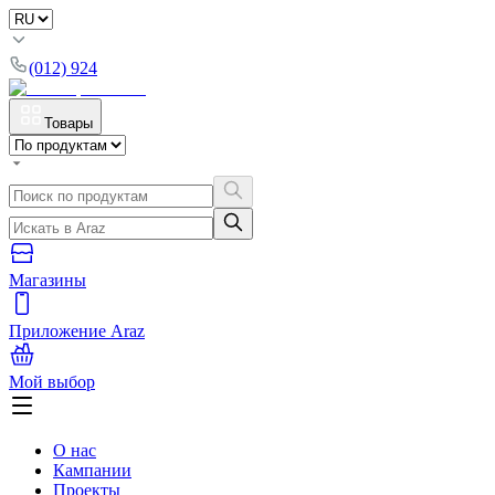
(012) 924
Товары
Магазины
Приложение Araz
Мой выбор
О нас
Кампании
Проекты