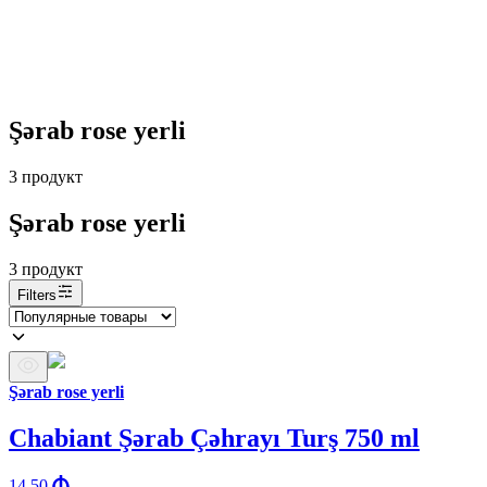
Şərab rose yerli
3
продукт
Şərab rose yerli
3
продукт
Filters
Şərab rose yerli
Chabiant Şərab Çəhrayı Turş 750 ml
14.50