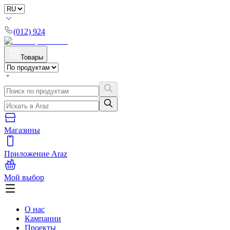
(012) 924
Товары
Магазины
Приложение Araz
Мой выбор
О нас
Кампании
Проекты