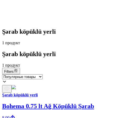
Şərab köpüklü yerli
1
продукт
Şərab köpüklü yerli
1
продукт
Filters
Şərab köpüklü yerli
Bohema 0.75 lt Ağ Köpüklü Şərab
8.00