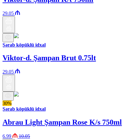
29.05
Şərab köpüklü idxal
Viktor-d. Şampan Brut 0.75lt
29.05
30%
Şərab köpüklü idxal
Abrau Light Şampan Rose K/s 750ml
6.99
10.05