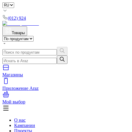
(012) 924
Товары
Магазины
Приложение Araz
Мой выбор
О нас
Кампании
Проекты