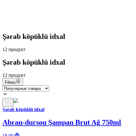
Şərab köpüklü idxal
12
продукт
Şərab köpüklü idxal
12
продукт
Filters
Şərab köpüklü idxal
Abrau-dursou Şampan Brut Ağ 750ml
18.00