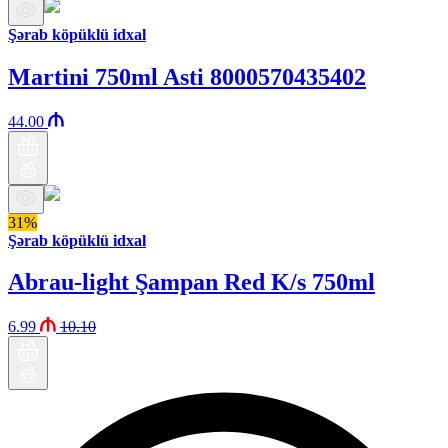
Şərab köpüklü idxal
Martini 750ml Asti 8000570435402
44.00
31%
Şərab köpüklü idxal
Abrau-light Şampan Red K/s 750ml
6.99
10.10