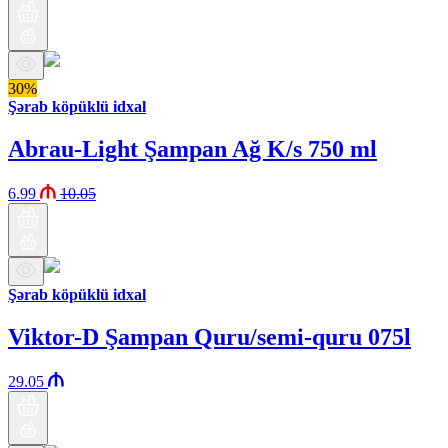
30%
Şərab köpüklü idxal
Abrau-Light Şampan Ağ K/s 750 ml
6.99
10.05
Şərab köpüklü idxal
Viktor-D Şampan Quru/semi-quru 075l
29.05