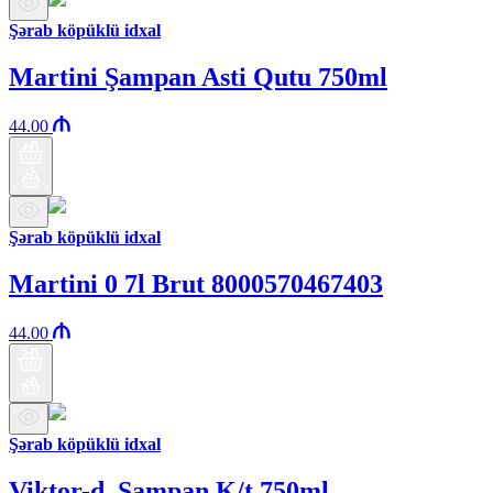
Şərab köpüklü idxal
Martini Şampan Asti Qutu 750ml
44.00
Şərab köpüklü idxal
Martini 0 7l Brut 8000570467403
44.00
Şərab köpüklü idxal
Viktor-d. Şampan K/t 750ml