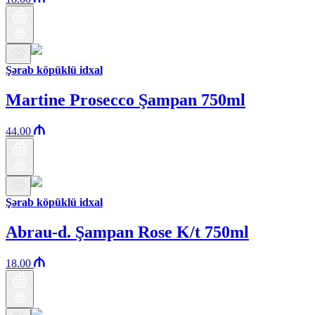
Şərab köpüklü idxal
Martine Prosecco Şampan 750ml
44.00
Şərab köpüklü idxal
Abrau-d. Şampan Rose K/t 750ml
18.00