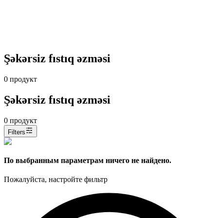
Şəkərsiz fıstıq əzməsi
0
продукт
Şəkərsiz fıstıq əzməsi
0
продукт
Filters
По выбранным параметрам ничего не найдено.
Пожалуйста, настройте фильтр