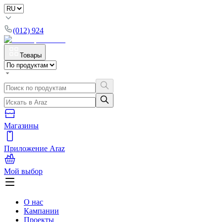
(012) 924
Товары
Магазины
Приложение Araz
Мой выбор
О нас
Кампании
Проекты