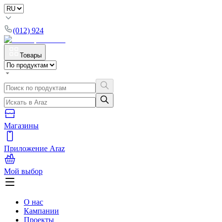
(012) 924
Товары
Магазины
Приложение Araz
Мой выбор
О нас
Кампании
Проекты