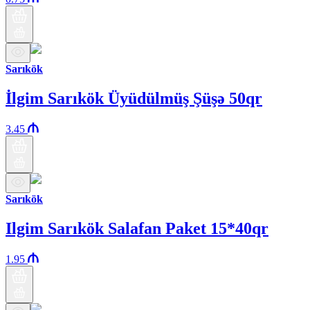
Sarıkök
İlgim Sarıkök Üyüdülmüş Şüşə 50qr
3.45
Sarıkök
Ilgim Sarıkök Salafan Paket 15*40qr
1.95