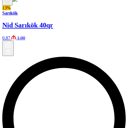
13%
Sarıkök
Nid Sarıkök 40qr
0.87
1.00