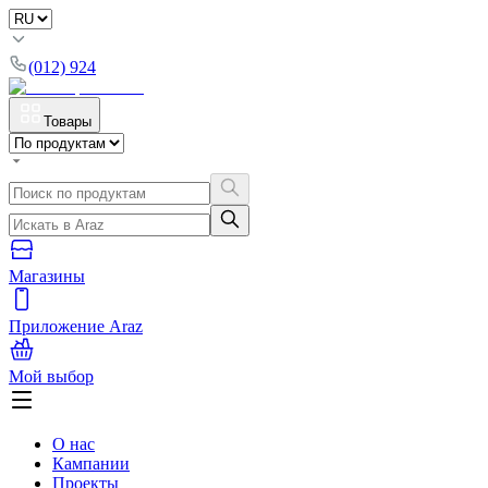
(012) 924
Товары
Магазины
Приложение Araz
Мой выбор
О нас
Кампании
Проекты