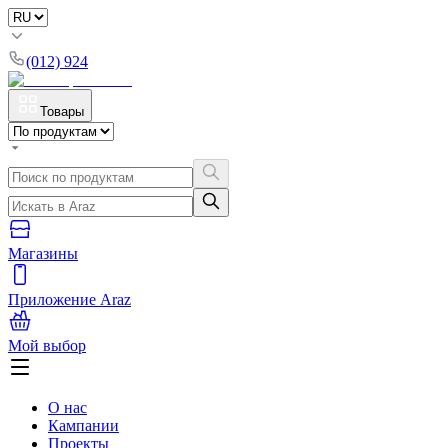
(012) 924
Товары
Магазины
Приложение Araz
Мой выбор
О нас
Кампании
Проекты