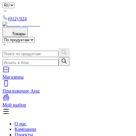
(012) 924
Товары
Магазины
Приложение Araz
Мой выбор
О нас
Кампании
Проекты