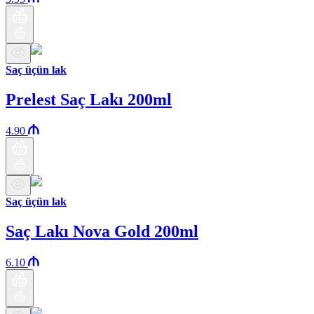
Saç üçün lak
Prelest Saç Lakı 200ml
4.90
Saç üçün lak
Saç Lakı Nova Gold 200ml
6.10