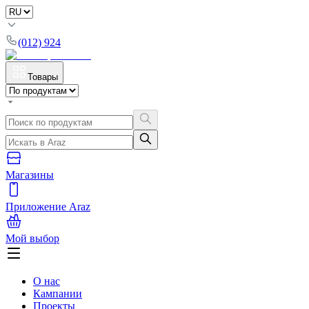
(012) 924
Товары
Магазины
Приложение Araz
Мой выбор
О нас
Кампании
Проекты