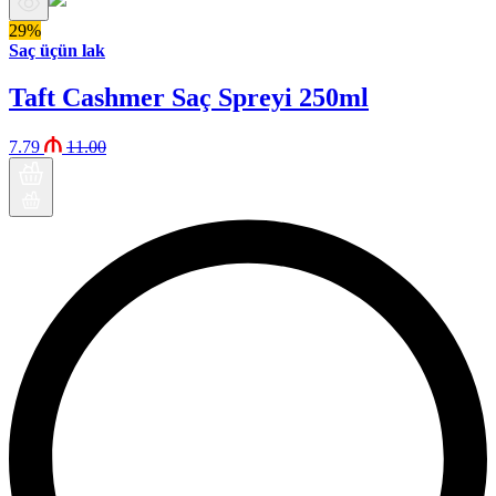
29%
Saç üçün lak
Taft Cashmer Saç Spreyi 250ml
7.79
11.00