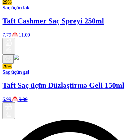
29%
Saç üçün lak
Taft Cashmer Saç Spreyi 250ml
7.79
11.00
29%
Saç üçün gel
Taft Saç üçün Düzləştirmə Geli 150ml
6.99
9.80