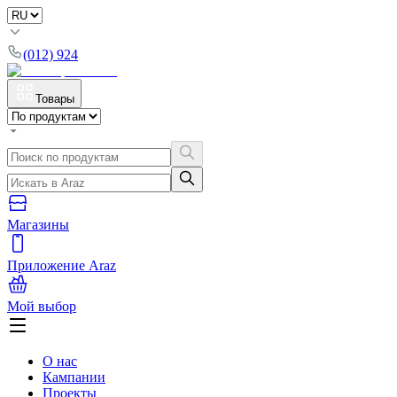
(012) 924
Товары
Магазины
Приложение Araz
Мой выбор
О нас
Кампании
Проекты