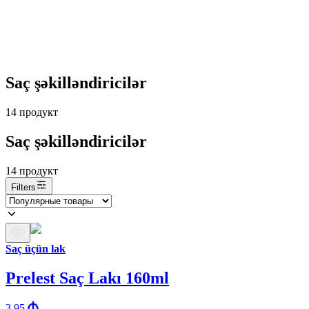
Saç şəkilləndiricilər
14
продукт
Saç şəkilləndiricilər
14
продукт
Filters
Saç üçün lak
Prelest Saç Lakı 160ml
3.95