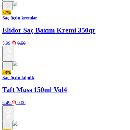
37%
Saç üçün kremlər
Elidor Saç Baxım Kremi 350qr
5.99
9.50
28%
Saç üçün köpük
Taft Muss 150ml Vol4
6.49
9.00