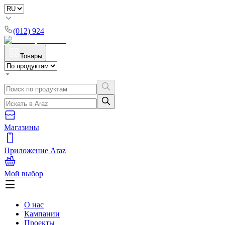
(012) 924
Товары
Магазины
Приложение Araz
Мой выбор
О нас
Кампании
Проекты