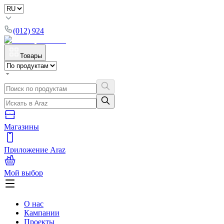
(012) 924
Товары
Магазины
Приложение Araz
Мой выбор
О нас
Кампании
Проекты