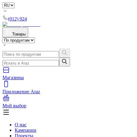
(012) 924
Товары
Магазины
Приложение Araz
Мой выбор
О нас
Кампании
Проекты