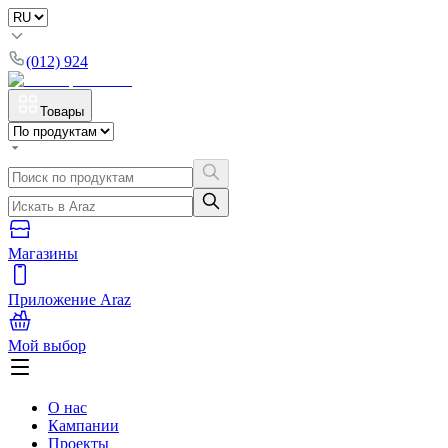
(012) 924
Товары
Магазины
Приложение Araz
Мой выбор
О нас
Кампании
Проекты