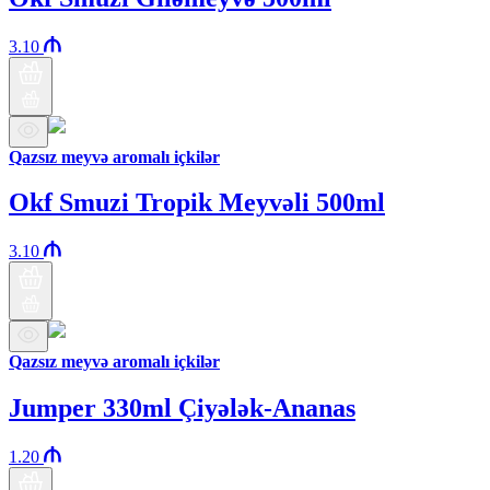
3.10
Qazsız meyvə aromalı içkilər
Okf Smuzi Tropik Meyvəli 500ml
3.10
Qazsız meyvə aromalı içkilər
Jumper 330ml Çiyələk-Ananas
1.20