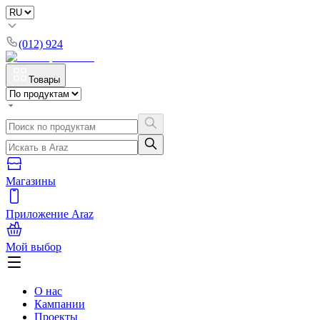
(012) 924
Товары
Магазины
Приложение Araz
Мой выбор
О нас
Кампании
Проекты