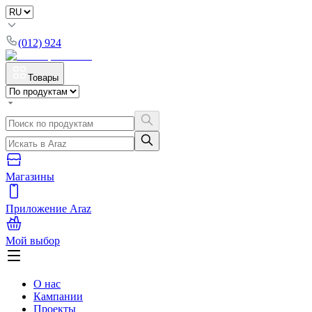
(012) 924
Товары
Магазины
Приложение Araz
Мой выбор
О нас
Кампании
Проекты