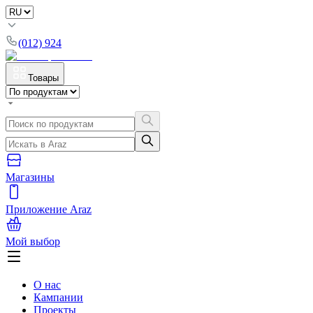
(012) 924
Товары
Магазины
Приложение Araz
Мой выбор
О нас
Кампании
Проекты